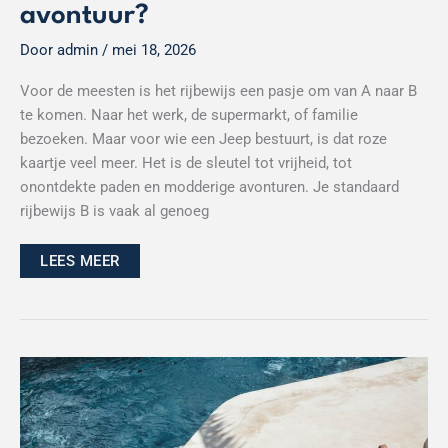
avontuur?
Door
admin
/
mei 18, 2026
Voor de meesten is het rijbewijs een pasje om van A naar B
te komen. Naar het werk, de supermarkt, of familie
bezoeken. Maar voor wie een Jeep bestuurt, is dat roze
kaartje veel meer. Het is de sleutel tot vrijheid, tot
onontdekte paden en modderige avonturen. Je standaard
rijbewijs B is vaak al genoeg
LEES MEER
Alles
wat
je
wilt
weten
voordat
je