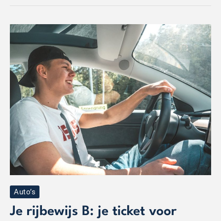
Je
rijbewijs
B:
je
ticket
voor
avontuur?
Auto’s
Je rijbewijs B: je ticket voor