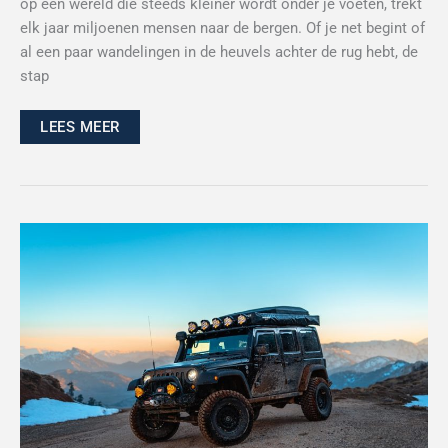
op een wereld die steeds kleiner wordt onder je voeten, trekt
elk jaar miljoenen mensen naar de bergen. Of je net begint of
al een paar wandelingen in de heuvels achter de rug hebt, de
stap
LEES MEER
Samen
de
modder
in:
alles
over
de
off-
road
gemeenschap