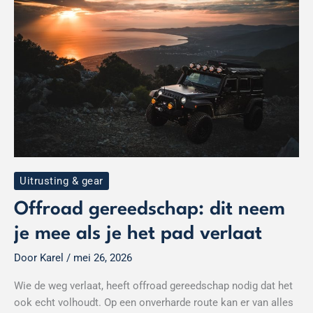
neem
je
mee
als
je
het
pad
verlaat
Uitrusting & gear
Offroad gereedschap: dit neem
je mee als je het pad verlaat
Door
Karel
/
mei 26, 2026
Wie de weg verlaat, heeft offroad gereedschap nodig dat het
ook echt volhoudt. Op een onverharde route kan er van alles