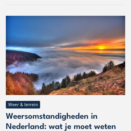
Weersomstandigheden
in
Nederland:
wat
je
moet
weten
over
regen,
hitte
en
storm
Weer & terrein
Weersomstandigheden in
Nederland: wat je moet weten