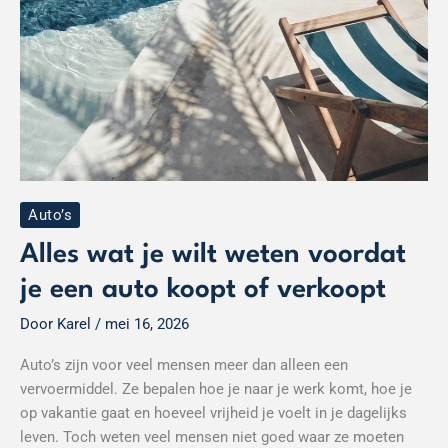
een
auto
koopt
of
verkoopt
Auto’s
Alles wat je wilt weten voordat
je een auto koopt of verkoopt
Door
Karel
/
mei 16, 2026
Auto’s zijn voor veel mensen meer dan alleen een
vervoermiddel. Ze bepalen hoe je naar je werk komt, hoe je
op vakantie gaat en hoeveel vrijheid je voelt in je dagelijks
leven. Toch weten veel mensen niet goed waar ze moeten