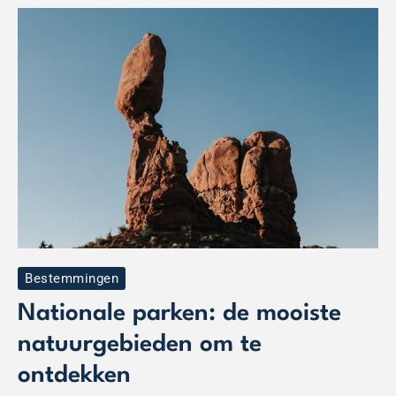
Nationale
parken:
de
mooiste
natuurgebieden
om
te
ontdekken
Bestemmingen
Nationale parken: de mooiste
natuurgebieden om te
ontdekken