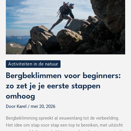
je
eerste
stappen
omhoog
Activiteiten in de natuur
Bergbeklimmen voor beginners:
zo zet je je eerste stappen
omhoog
Door
Karel
/
mei 20, 2026
Bergbeklimming spreekt al eeuwenlang tot de verbeelding.
Het idee om stap voor stap een top te bereiken, met uitzicht