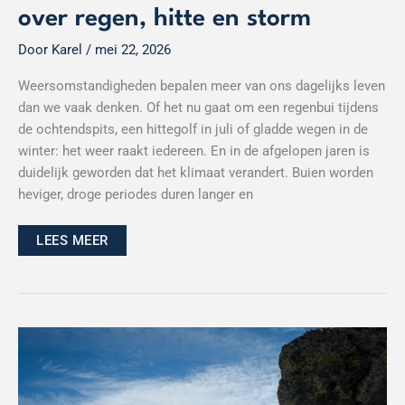
over regen, hitte en storm
Door
Karel
/
mei 22, 2026
Weersomstandigheden bepalen meer van ons dagelijks leven
dan we vaak denken. Of het nu gaat om een regenbui tijdens
de ochtendspits, een hittegolf in juli of gladde wegen in de
winter: het weer raakt iedereen. En in de afgelopen jaren is
duidelijk geworden dat het klimaat verandert. Buien worden
heviger, droge periodes duren langer en
LEES MEER
Bergbeklimmen
voor
beginners:
zo
zet
je