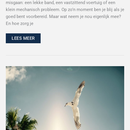
misgaan: een lekke band, een vastzittend voertuig of een
klein mechanisch probleem. Op zo’n moment ben je blij als je
goed bent voorbereid. Maar wat neem je nou eigenlijk mee?
En hoe zorg je
LEES MEER
Meer
uit
je
weekend
halen:
leuke
activiteiten
voor
elk
seizoen