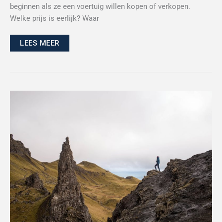
beginnen als ze een voertuig willen kopen of verkopen.
Welke prijs is eerlijk? Waar
LEES MEER
Grenzen
verleggen:
waarom
je
verder
kunt
gaan
dan
je
denkt