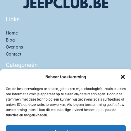
Links
Home
Blog
Over ons
Contact
Categorieën
Beheer toestemming
Auto’s
Buitenleven
Om de beste ervaringen te bieden, gebruiken wij technologieën zoals cookies
Lifestyle
om informatie over je apparaat op te slaan en/of te raadplegen. Door in te
Reizen & Roadtrips
stemmen met deze technologieën kunnen wij gegevens zoals surfgedrag of
unieke ID's op deze website verwerken. Als je geen toestemming geeft of uw
Uncategorized
toestemming intrekt, kan dit een nadelige invloed hebben op bepaalde
functies en mogelijkheden.