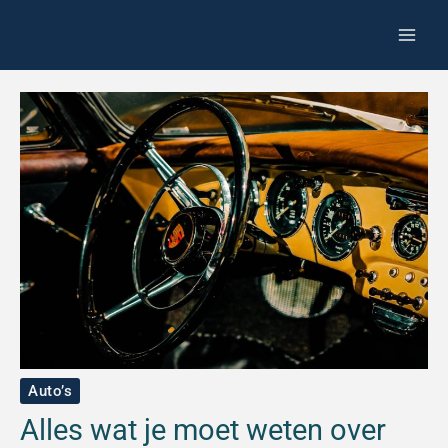
Spring
Z
naar
o
de
e
inhoud
k
e
n
Auto’s
Alles wat je moet weten over