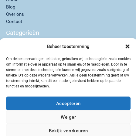
Blog
Over ons
Contact
Categorieën
Beheer toestemming
Auto’s
Buitenleven
Om de beste ervaringen te bieden, gebruiken wij technologieën zoals cookies
Lifestyle
om informatie over je apparaat op te slaan en/of te raadplegen. Door in te
Reizen & Roadtrips
stemmen met deze technologieën kunnen wij gegevens zoals surfgedrag of
unieke ID's op deze website verwerken. Als je geen toestemming geeft of uw
Uncategorized
toestemming intrekt, kan dit een nadelige invloed hebben op bepaalde
functies en mogelijkheden.
Accepteren
Copyright © 2026 Jeepclub
Weiger
Bekijk voorkeuren