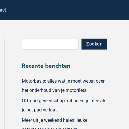
Z
act
o
e
k
e
Zoeken
n
Recente berichten
Motorbasis: alles wat je moet weten over
het onderhoud van je motorfiets
Offroad gereedschap: dit neem je mee als
je het pad verlaat
Meer uit je weekend halen: leuke