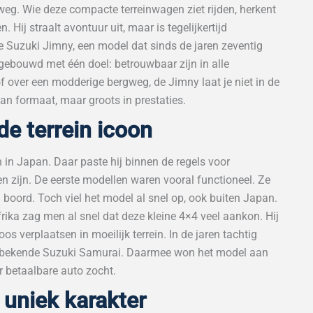
weg. Wie deze compacte terreinwagen ziet rijden, herkent
. Hij straalt avontuur uit, maar is tegelijkertijd
e Suzuki Jimny, een model dat sinds de jaren zeventig
s gebouwd met één doel: betrouwbaar zijn in alle
f over een modderige bergweg, de Jimny laat je niet in de
 van formaat, maar groots in prestaties.
de terrein icoon
 in Japan. Daar paste hij binnen de regels voor
 zijn. De eerste modellen waren vooral functioneel. Ze
oord. Toch viel het model al snel op, ook buiten Japan.
frika zag men al snel dat deze kleine 4×4 veel aankon. Hij
s verplaatsen in moeilijk terrein. In de jaren tachtig
 de bekende Suzuki Samurai. Daarmee won het model aan
ar betaalbare auto zocht.
r uniek karakter