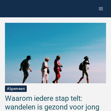
Spring
Z
naar
o
de
e
inhoud
k
e
n
Algemeen
Waarom iedere stap telt:
wandelen is gezond voor jong