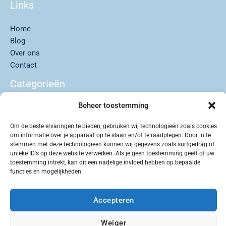
Links
Home
Blog
Over ons
Contact
Categorieën
Beheer toestemming
Auto’s
Buitenleven
Om de beste ervaringen te bieden, gebruiken wij technologieën zoals cookies
Lifestyle
om informatie over je apparaat op te slaan en/of te raadplegen. Door in te
Reizen & Roadtrips
stemmen met deze technologieën kunnen wij gegevens zoals surfgedrag of
unieke ID's op deze website verwerken. Als je geen toestemming geeft of uw
Uncategorized
toestemming intrekt, kan dit een nadelige invloed hebben op bepaalde
functies en mogelijkheden.
Accepteren
Copyright © 2026 Jeepclub
Weiger