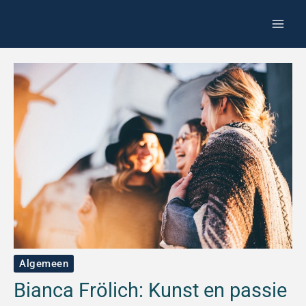
Spring
Z
naar
o
de
e
inhoud
k
e
n
Algemeen
Bianca Frölich: Kunst en passie