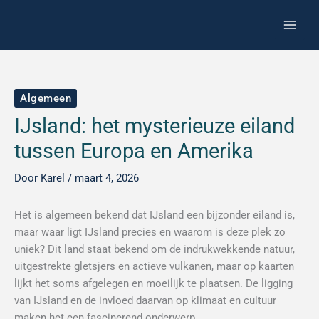
Spring
Z
naar
o
de
e
inhoud
k
e
Algemeen
n
IJsland: het mysterieuze eiland
tussen Europa en Amerika
Door
Karel
/
maart 4, 2026
Het is algemeen bekend dat IJsland een bijzonder eiland is,
maar waar ligt IJsland precies en waarom is deze plek zo
uniek? Dit land staat bekend om de indrukwekkende natuur,
uitgestrekte gletsjers en actieve vulkanen, maar op kaarten
lijkt het soms afgelegen en moeilijk te plaatsen. De ligging
van IJsland en de invloed daarvan op klimaat en cultuur
maken het een fascinerend onderwerp.