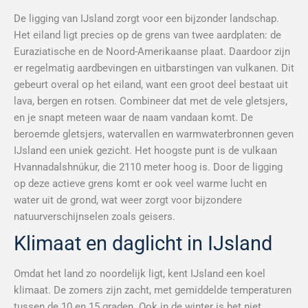
De ligging van IJsland zorgt voor een bijzonder landschap.
Het eiland ligt precies op de grens van twee aardplaten: de
Euraziatische en de Noord-Amerikaanse plaat. Daardoor zijn
er regelmatig aardbevingen en uitbarstingen van vulkanen. Dit
gebeurt overal op het eiland, want een groot deel bestaat uit
lava, bergen en rotsen. Combineer dat met de vele gletsjers,
en je snapt meteen waar de naam vandaan komt. De
beroemde gletsjers, watervallen en warmwaterbronnen geven
IJsland een uniek gezicht. Het hoogste punt is de vulkaan
Hvannadalshnúkur, die 2110 meter hoog is. Door de ligging
op deze actieve grens komt er ook veel warme lucht en
water uit de grond, wat weer zorgt voor bijzondere
natuurverschijnselen zoals geisers.
Klimaat en daglicht in IJsland
Omdat het land zo noordelijk ligt, kent IJsland een koel
klimaat. De zomers zijn zacht, met gemiddelde temperaturen
tussen de 10 en 15 graden. Ook in de winter is het niet